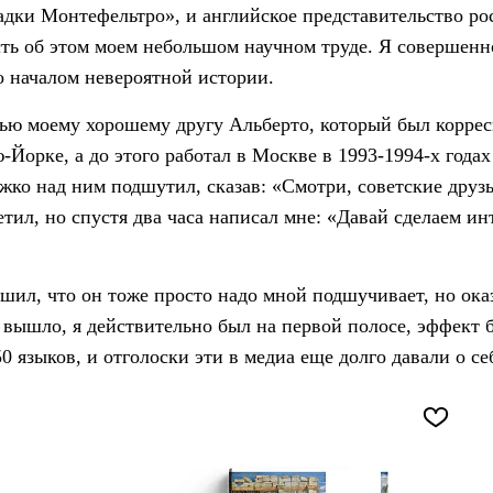
адки Монтефельтро», и английское представительство ро
ть об этом моем небольшом научном труде. Я совершенно
ло началом невероятной истории.
тью моему хорошему другу Альберто, который был корре
-Йорке, а до этого работал в Москве в 1993-1994-х года
ожко над ним подшутил, сказав: «Смотри, советские друзь
етил, но спустя два часа написал мне: «Давай сделаем и
шил, что он тоже просто надо мной подшучивает, но оказ
 вышло, я действительно был на первой полосе, эффект 
50 языков, и отголоски эти в медиа еще долго давали о се