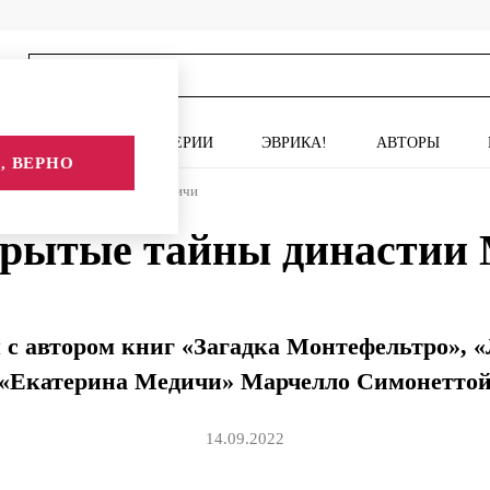
ИСКУССТВО
СЕРИИ
ЭВРИКА!
АВТОРЫ
, ВЕРНО
крытые тайны династии Медичи
рытые тайны династии
 с автором книг «Загадка Монтефельтро», 
«Екатерина Медичи» Марчелло Симонетто
14.09.2022