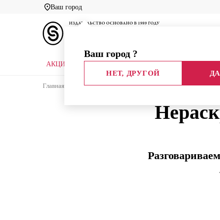
Ваш город
Ваш город
?
АКЦИИ
НОВЫЕ КНИГИ
БИБЛИОТЕКИ
НЕТ, ДРУГОЙ
ДА
Главная
Блог издательства
Интервью
Нерас
Нераск
Разговариваем