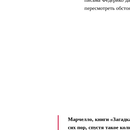
письма Федерико да
пересмотреть обсто
Марчелло, книги «Загадк
сих пор, спустя такое ко