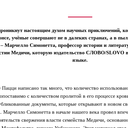
проникнут настоящим духом научных приключений, ко
нсе, учёные совершают не в далеких странах, а в пы
– Марчелло Симонетта, профессор истории и литерат
астии Медичи, которую издательство СЛОВО/SLOVO в
языке.
е Пацци написано так много, что количество использован
сопоставимо с количеством пролитой в его процессе кров
убликованные документы, которые открывают в новом св
а. Марчелло Симонетта в начале нашего века провел впе
оятельств свержения власти семейства Медичи, основан