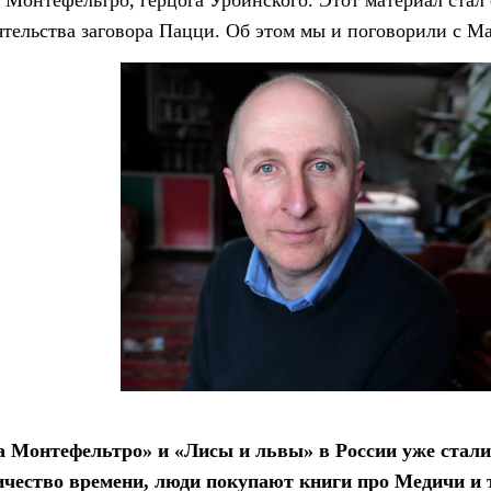
 Монтефельтро, герцога Урбинского. Этот материал стал 
ятельства заговора Пацци. Об этом мы и поговорили с М
а Монтефельтро» и «Лисы и львы» в России уже стали 
личество времени, люди покупают книги про Медичи и