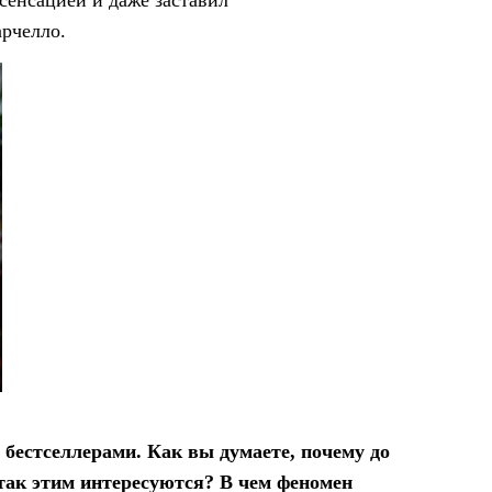
сенсацией и даже заставил
арчелло.
бестселлерами. Как вы думаете, почему до
 так этим интересуются? В чем феномен