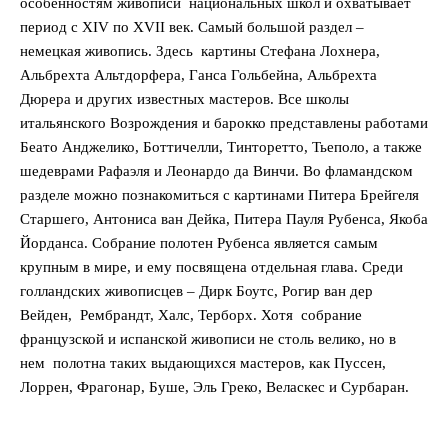
особенностям живописи национальных школ и охватывает
период с XIV по XVII век. Самый большой раздел –
немецкая живопись. Здесь картины Стефана Лохнера,
Альбрехта Альтдорфера, Ганса Гольбейна, Альбрехта
Дюрера и других известных мастеров. Все школы
итальянского Возрождения и барокко представлены работами
Беато Анджелико, Боттичелли, Тинторетто, Тьеполо, а также
шедеврами Рафаэля и Леонардо да Винчи. Во фламандском
разделе можно познакомиться с картинами Питера Брейгеля
Старшего, Антониса ван Дейка, Питера Пауля Рубенса, Якоба
Йорданса. Собрание полотен Рубенса является самым
крупным в мире, и ему посвящена отдельная глава. Среди
голландских живописцев – Дирк Боутс, Рогир ван дер
Вейден, Рембрандт, Халс, Терборх. Хотя собрание
французской и испанской живописи не столь велико, но в
нем полотна таких выдающихся мастеров, как Пуссен,
Лоррен, Фрагонар, Буше, Эль Греко, Веласкес и Сурбаран.