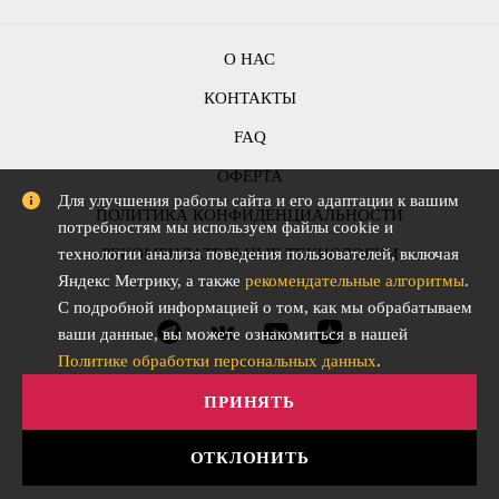
О НАС
КОНТАКТЫ
FAQ
ОФЕРТА
Для улучшения работы сайта и его адаптации к вашим
ПОЛИТИКА КОНФИДЕНЦИАЛЬНОСТИ
потребностям мы используем файлы cookie и
РЕКОМЕНДАТЕЛЬНЫЕ ТЕХНОЛОГИИ
технологии анализа поведения пользователей, включая
Яндекс Метрику, а также
рекомендательные алгоритмы
.
С подробной информацией о том, как мы обрабатываем
ваши данные, вы можете ознакомиться в нашей
Политике обработки персональных данных
.
ПРИНЯТЬ
ОТКЛОНИТЬ
АО "СЛОВО" © Все права защищены. 2015-2026