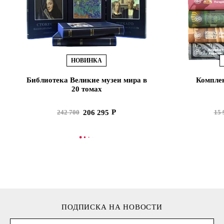
НОВИНКА
Библиотека Великие музеи мира в
Комплек
20 томах
206 295
242 700
15 
В КОРЗИНУ
В
ПОДПИСКА НА НОВОСТИ