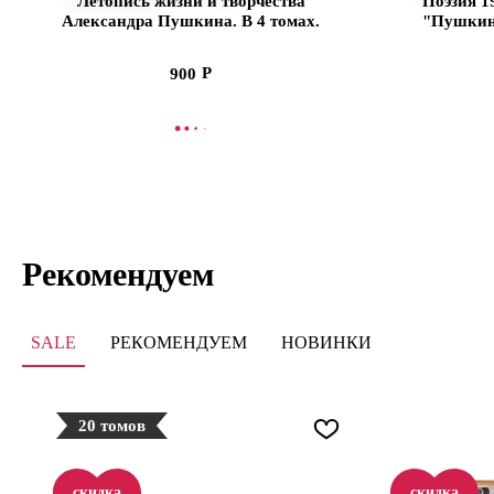
Летопись жизни и творчества
Поэзия 1
Александра Пушкина. В 4 томах.
"Пушкин
Том 1. 1799-1824 (Ценный
(Ценный 
экземпляр)
900
В КОРЗИНУ
СООБЩИТЬ
Рекомендуем
SALE
РЕКОМЕНДУЕМ
НОВИНКИ
20 томов
скидка
скидка