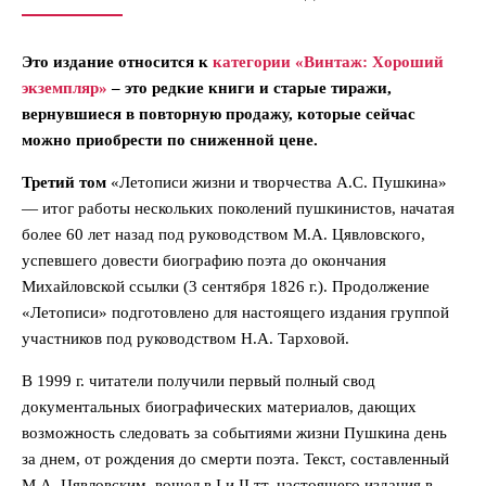
Это издание относится к
категории «Винтаж: Хороший
экземпляр»
– это редкие книги и старые тиражи,
вернувшиеся в повторную продажу, которые сейчас
можно приобрести по сниженной цене.
Третий том
«Летописи жизни и творчества А.С. Пушкина»
— итог работы нескольких поколений пушкинистов, начатая
более 60 лет назад под руководством М.А. Цявловского,
успевшего довести биографию поэта до окончания
Михайловской ссылки (3 сентября 1826 г.). Продолжение
«Летописи» подготовлено для настоящего издания группой
участников под руководством Н.А. Тарховой.
В 1999 г. читатели получили первый полный свод
документальных биографических материалов, дающих
возможность следовать за событиями жизни Пушкина день
за днем, от рождения до смерти поэта. Текст, составленный
М.А. Цявловским, вошел в I и II тт. настоящего издания в