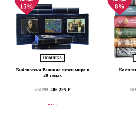
15%
8%
НОВИНКА
Библиотека Великие музеи мира в
Комплек
20 томах
206 295
242 700
15 
В КОРЗИНУ
В