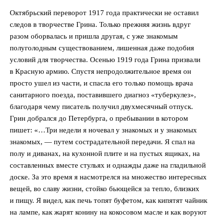
Октябрьский переворот 1917 года практически не оставил
следов в творчестве Грина. Только прежняя жизнь вдруг
разом оборвалась и пришла другая, с уже знакомым
полуголодным существованием, лишенная даже подобия
условий для творчества. Осенью 1919 года Грина призвали
в Красную армию. Спустя непродолжительное время он
просто ушел из части, и спасла его только помощь врача
санитарного поезда, поставившего диагноз «туберкулез»,
благодаря чему писатель получил двухмесячный отпуск.
Грин добрался до Петербурга, о пребывании в котором
пишет: «…Три недели я ночевал у знакомых и у знакомых
знакомых, — путем сострадательной передачи. Я спал на
полу и диванах, на кухонной плите и на пустых ящиках, на
составленных вместе стульях и однажды даже на гладильной
доске. За это время я насмотрелся на множество интересных
вещей, во славу жизни, стойко бьющейся за тепло, близких
и пищу. Я видел, как печь топят буфетом, как кипятят чайник
на лампе, как жарят конину на кокосовом масле и как воруют