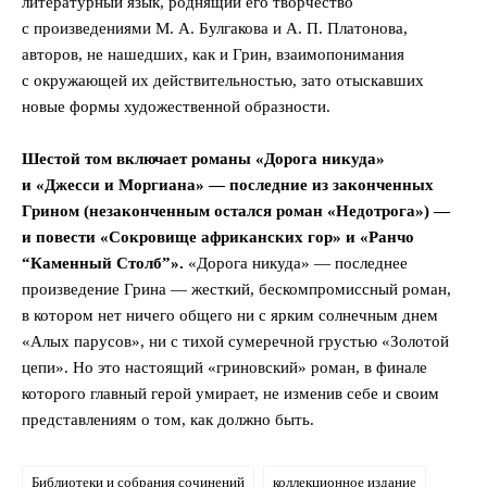
литературный язык, роднящий его творчество
с произведениями М. А. Булгакова и А. П. Платонова,
авторов, не нашедших, как и Грин, взаимопонимания
с окружающей их действительностью, зато отыскавших
новые формы художественной образности.
Шестой том включает романы «Дорога никуда»
и «Джесси и Моргиана» — последние из законченных
Грином (незаконченным остался роман «Недотрога») —
и повести «Сокровище африканских гор» и «Ранчо
“Каменный Столб”».
«Дорога никуда» — последнее
произведение Грина — жесткий, бескомпромиссный роман,
в котором нет ничего общего ни с ярким солнечным днем
«Алых парусов», ни с тихой сумеречной грустью «Золотой
цепи». Но это настоящий «гриновский» роман, в финале
которого главный герой умирает, не изменив себе и своим
представлениям о том, как должно быть.
Библиотеки и собрания сочинений
коллекционное издание