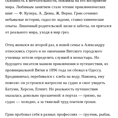
склонность к мечтательности, повлияла на его восприятие
мира. Любимым занятием стало чтение приключенческих
книг — Ф. Купера, А. Дюма, Ж. Верна. Грин сочинял
небывалые истории, гадал по ладони, ставил химические
опыты. Лишенный родительской ласки и заботы, он прятался
от реального мира, уходя в мир грез.
Отец женился во второй раз, в новой семье к Александру
относились строго и по окончании Вятского городского
училища хотели определить служкой в монастырь. Но
будущего писателя манили приключения и путешествия, из
провинциальной Вятки в 1896 года он сбежал в Одессу.
Бродяжничал, перебивался с хлеба на воду. Наконец, ему
повезло: он устроился матросом на судно и смог увидеть
Батуми, Херсон, Египет. Но реальность путешествия
оказалась довольно прозаичной: в портах — грязно, на
судах — холодно, а за тяжелый труд платили гроши.
Грин пробовал себя в разных профессиях — грузчик, рыбак,