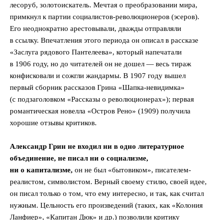
лесоруб, золотоискатель. Мечтая о преобразовании мира,
примкнул к партии социалистов-революционеров (эсеров).
Его неоднократно арестовывали, дважды отправляли
в ссылку. Впечатления этого периода он описал в рассказе
«Заслуга рядового Пантелеева», который напечатали
в 1906 году, но до читателей он не дошел — весь тираж
конфисковали и сожгли жандармы. В 1907 году вышел
первый сборник рассказов Грина «Шапка-невидимка»
(с подзаголовком «Рассказы о революционерах»); первая
романтическая новелла «Остров Рено» (1909) получила
хорошие отзывы критиков.
Александр Грин не входил ни в одно литературное
объединение, не писал ни о социализме,
ни о капитализме,
он не был «бытовиком», писателем-
реалистом, символистом. Верный своему стилю, своей идее,
он писал только о том, что ему интересно, и так, как считал
нужным. Цельность его произведений (таких, как «Колония
Ланфиер», «Капитан Дюк» и др.) позволили критику