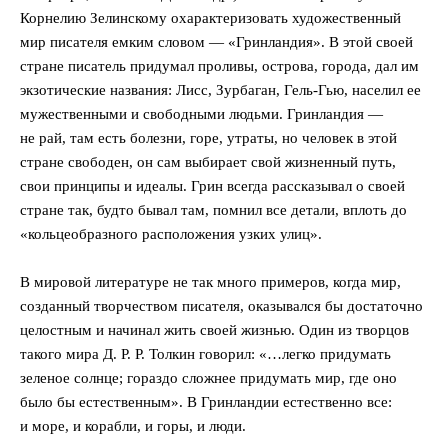
Корнелию Зелинскому охарактеризовать художественный
мир писателя емким словом — «Гринландия». В этой своей
стране писатель придумал проливы, острова, города, дал им
экзотические названия: Лисс, Зурбаган, Гель-Гью, населил ее
мужественными и свободными людьми. Гринландия —
не рай, там есть болезни, горе, утраты, но человек в этой
стране свободен, он сам выбирает свой жизненный путь,
свои принципы и идеалы. Грин всегда рассказывал о своей
стране так, будто бывал там, помнил все детали, вплоть до
«кольцеобразного расположения узких улиц».
В мировой литературе не так много примеров, когда мир,
созданный творчеством писателя, оказывался бы достаточно
целостным и начинал жить своей жизнью. Один из творцов
такого мира Д. Р. Р. Толкин говорил: «…легко придумать
зеленое солнце; гораздо сложнее придумать мир, где оно
было бы естественным». В Гринландии естественно все:
и море, и корабли, и горы, и люди.