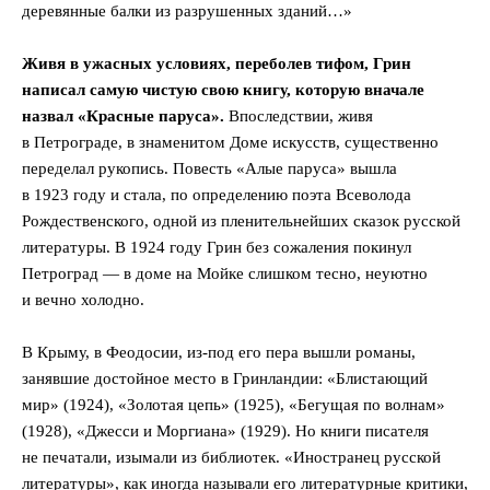
деревянные балки из разрушенных зданий…»
Живя в ужасных условиях, переболев тифом, Грин
написал самую чистую свою книгу, которую вначале
назвал «Красные паруса».
Впоследствии, живя
в Петрограде, в знаменитом Доме искусств, существенно
переделал рукопись. Повесть «Алые паруса» вышла
в 1923 году и стала, по определению поэта Всеволода
Рождественского, одной из пленительнейших сказок русской
литературы. В 1924 году Грин без сожаления покинул
Петроград — в доме на Мойке слишком тесно, неуютно
и вечно холодно.
В Крыму, в Феодосии, из-под его пера вышли романы,
занявшие достойное место в Гринландии: «Блистающий
мир» (1924), «Золотая цепь» (1925), «Бегущая по волнам»
(1928), «Джесси и Моргиана» (1929). Но книги писателя
не печатали, изымали из библиотек. «Иностранец русской
литературы», как иногда называли его литературные критики,