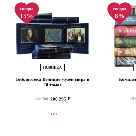
скидка
скидка
15%
8%
НОВИНКА
Библиотека Великие музеи мира в
Комплек
20 томах
206 295
242 700
15 
В КОРЗИНУ
В