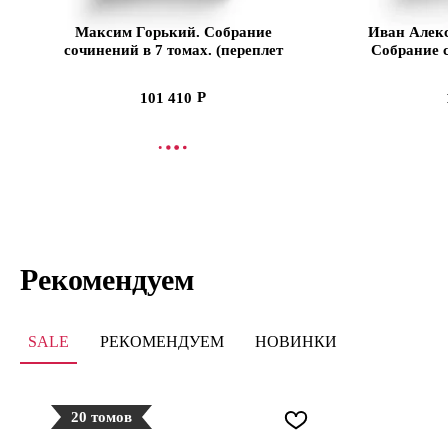
Максим Горький. Собрание
Иван Алекс
сочинений в 7 томах. (переплет
Собрание 
книг изготовлен вручную из
(перепле
натуральной кожи высшего
вручную и
101 410
качества)
высш
СООБЩИТЬ О ПОСТУПЛЕНИИ
СООБЩИТЬ
Рекомендуем
SALE
РЕКОМЕНДУЕМ
НОВИНКИ
20 томов