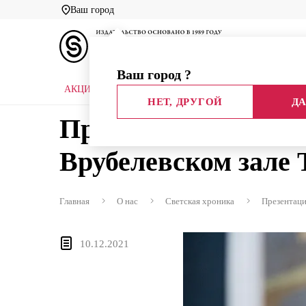
Ваш город
Ваш город
?
АКЦИИ
НОВЫЕ КНИГИ
БИБЛИОТЕКИ
НЕТ, ДРУГОЙ
ДА
Презентация книги
Врубелевском зале 
Главная
О нас
Светская хроника
Презентаци
10.12.2021