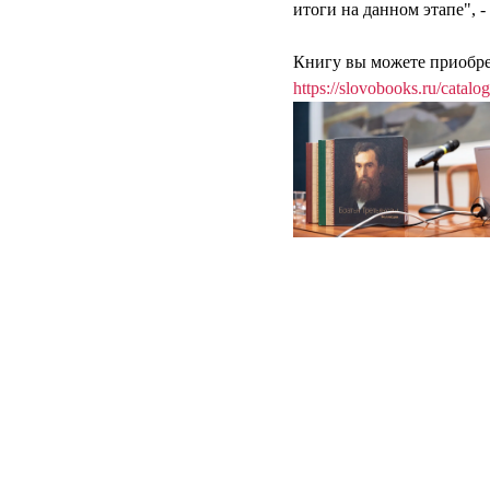
итоги на данном этапе", 
⠀⠀⠀⠀⠀⠀⠀⠀⠀
Книгу вы можете приобрест
https://slovobooks.ru/catalo