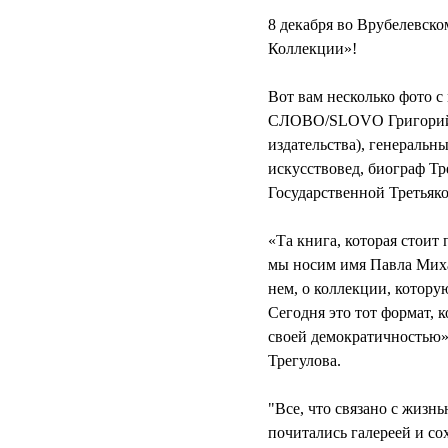
8 декабря во Врубелевско
Коллекции»!
⠀⠀⠀⠀⠀⠀⠀⠀⠀
Вот вам несколько фото с
СЛОВО/SLOVO Григорий Е
издательства), генеральн
искусствовед, биограф Т
Государственной Третьяко
⠀⠀⠀⠀⠀⠀⠀⠀⠀
«Та книга, которая стоит 
мы носим имя Павла Михай
нем, о коллекции, котору
Сегодня это тот формат, к
своей демократичностью»,
Трегулова.
⠀⠀⠀⠀⠀⠀⠀⠀⠀
"Все, что связано с жизн
почитались галереей и сох