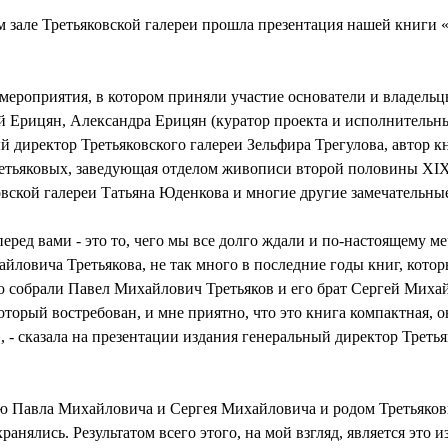
м зале Третьяковской галереи прошла презентация нашей книги 
 мероприятия, в котором приняли участие основатели и владельц
рицян, Александра Ерицян (куратор проекта и исполнительн
ый директор Третьяковского галереи Зельфира Трегулова, автор к
ретьяковых, заведующая отделом живописи второй половины XI
вской галереи Татьяна Юденкова и многие другие замечательные
перед вами - это то, чего мы все долго ждали и по-настоящему ме
ловича Третьякова, не так много в последние годы книг, котор
ю собрали Павел Михайлович Третьяков и его брат Сергей Миха
оторый востребован, и мне приятно, что это книга компактная, о
 - сказала на презентации издания генеральный директор Треть
ью Павла Михайловича и Сергея Михайловича и родом Третьяковы
ранялись. Результатом всего этого, на мой взгляд, является это 