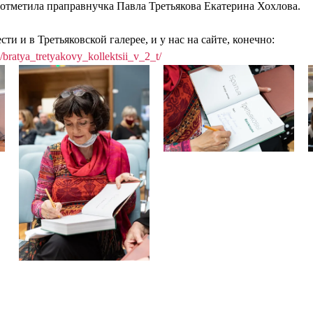
- отметила праправнучка Павла Третьякова Екатерина Хохлова.
и и в Третьяковской галерее, и у нас на сайте, конечно:
g/bratya_tretyakovy_kollektsii_v_2_t/