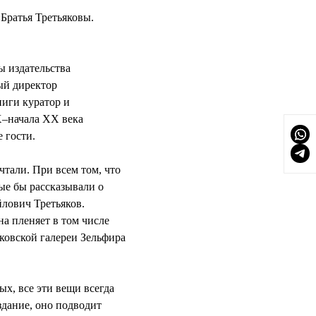
«Братья Третьяковы.
ы издательства
ый директор
ниги куратор и
X–начала XX века
 гости.
чтали. При всем том, что
ые бы рассказывали о
йлович Третьяков.
на пленяет в том числе
яковской галереи Зельфира
х, все эти вещи всегда
издание, оно подводит