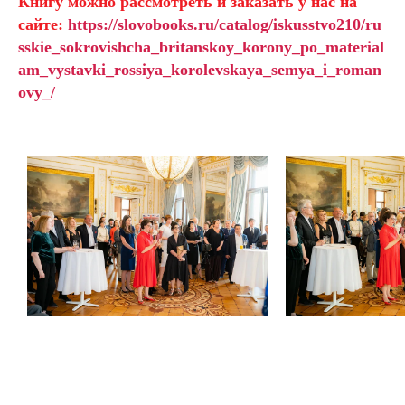
Книгу можно рассмотреть и заказать у нас на
сайте:
https://slovobooks.ru/catalog/iskusstvo210/ru
sskie_sokrovishcha_britanskoy_korony_po_material
am_vystavki_rossiya_korolevskaya_semya_i_roman
ovy_/