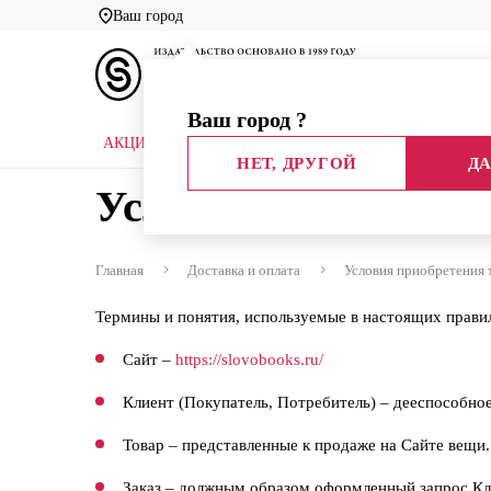
Ваш город
Ваш город
?
АКЦИИ
НОВЫЕ КНИГИ
БИБЛИОТЕКИ
НЕТ, ДРУГОЙ
ДА
Условия приобрете
Главная
Доставка и оплата
Условия приобретения 
Термины и понятия, используемые в настоящих прави
Сайт –
https://slovobooks.ru/
Клиент (Покупатель, Потребитель) – дееспособно
Товар – представленные к продаже на Сайте вещи.
Заказ – должным образом оформленный запрос Кли