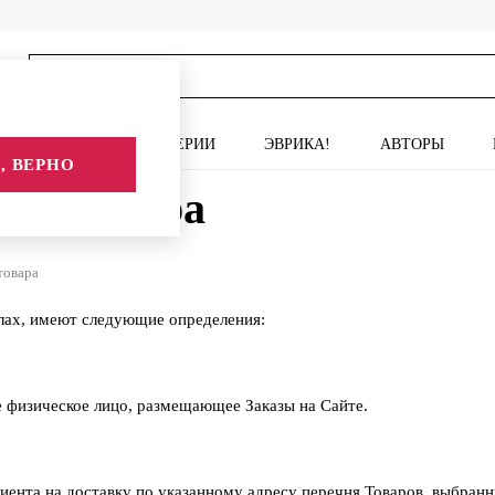
ИСКУССТВО
СЕРИИ
ЭВРИКА!
АВТОРЫ
, ВЕРНО
ния товара
товара
лах, имеют следующие определения:
е физическое лицо, размещающее Заказы на Сайте.
ента на доставку по указанному адресу перечня Товаров, выбранн