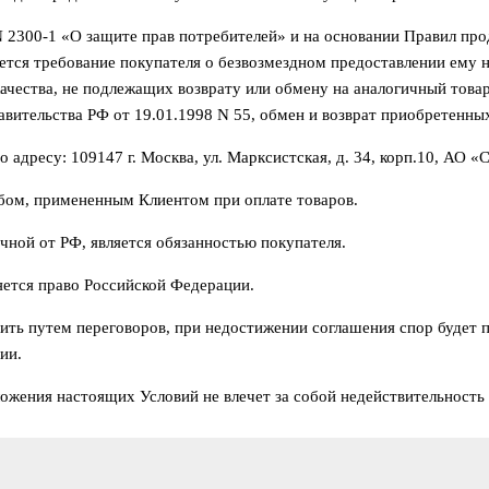
2 N 2300-1 «О защите прав потребителей» и на основании Правил пр
яется требование покупателя о безвозмездном предоставлении ему н
чества, не подлежащих возврату или обмену на аналогичный товар
ительства РФ от 19.01.1998 N 55, обмен и возврат приобретенных
о адресу: 109147 г. Москва, ул. Марксистская, д. 34, корп.10, АО
бом, примененным Клиентом при оплате товаров.
чной от РФ, является обязанностью покупателя.
тся право Российской Федерации.
ть путем переговоров, при недостижении соглашения спор будет пе
ии.
ожения настоящих Условий не влечет за собой недействительность