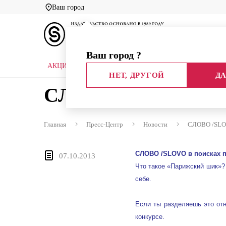
Ваш город
Ваш город
?
АКЦИИ
НОВЫЕ КНИГИ
БИБЛИОТЕКИ
НЕТ, ДРУГОЙ
ДА
СЛОВО /SLOVO в п
Главная
Пресс-Центр
Новости
СЛОВО /SLOV
СЛОВО /SLOVO в поисках 
07.10.2013
Что такое «Парижский шик»?
себе.
Если ты разделяешь это отн
конкурсе.