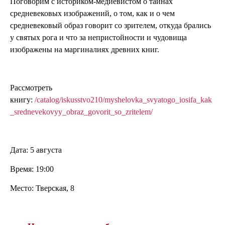
Поговорим с историком-медиевистом о тайнах
средневековых изображений, о том, как и о чем
средневековый образ говорит со зрителем, откуда брались
у святых рога и что за непристойности и чудовища
изображены на маргиналиях древних книг.
Рассмотреть
книгу:
/catalog/iskusstvo210/myshelovka_svyatogo_iosifa_kak
_srednevekovyy_obraz_govorit_so_zritelem/
Дата: 5 августа
Время: 19:00
Место: Тверская, 8