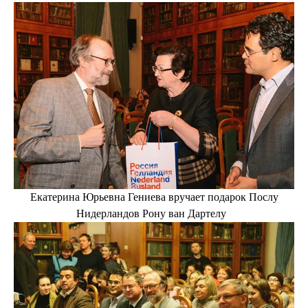
Екатерина Юрьевна Гениева вручает подарок Послу
Нидерландов Рону ван Дартелу