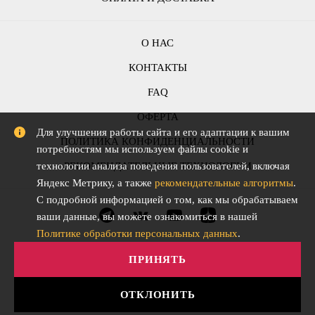
О НАС
КОНТАКТЫ
FAQ
ОФЕРТА
Для улучшения работы сайта и его адаптации к вашим
ПОЛИТИКА КОНФИДЕНЦИАЛЬНОСТИ
потребностям мы используем файлы cookie и
технологии анализа поведения пользователей, включая
РЕКОМЕНДАТЕЛЬНЫЕ ТЕХНОЛОГИИ
Яндекс Метрику, а также
рекомендательные алгоритмы
.
С подробной информацией о том, как мы обрабатываем
ваши данные, вы можете ознакомиться в нашей
Политике обработки персональных данных
.
ПРИНЯТЬ
ОТКЛОНИТЬ
АО "СЛОВО" © Все права защищены. 2015-2026