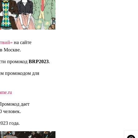
ствий»
на сайте
 в Москве.
сти промокод
BRP2023
.
ым промокодом для
ame.ru
 Промокод дает
0 человек.
023 года.