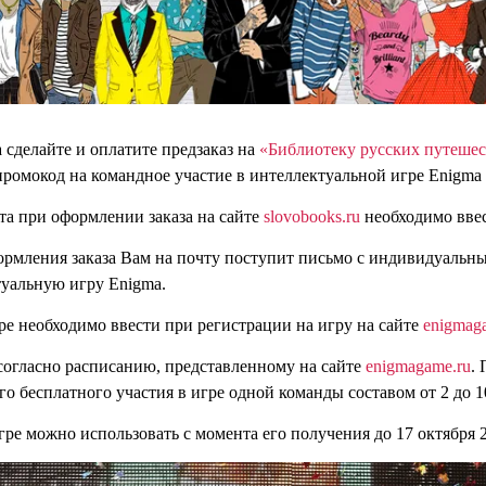
а сделайте и оплатите предзаказ на
«Библиотеку русских путеше
ромокод на командное участие в интеллектуальной игре Enigma
та при оформлении заказа на сайте
slovobooks.ru
необходимо вве
формления заказа Вам на почту поступит письмо с индивидуальн
туальную игру Enigma.
ре необходимо ввести при регистрации на игру на сайте
enigmag
согласно расписанию, представленному на сайте
enigmagame.ru
.
о бесплатного участия в игре одной команды составом от 2 до 1
гре можно использовать с момента его получения до 17 октября 2