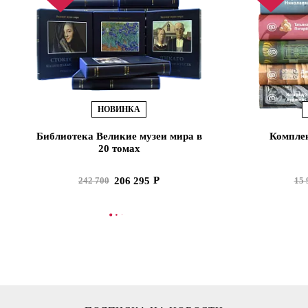
НОВИНКА
Библиотека Великие музеи мира в
Комплек
20 томах
206 295
242 700
15 
В КОРЗИНУ
В