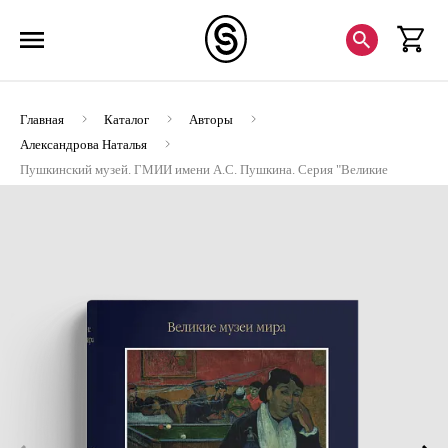
Главная
Каталог
Авторы
Александрова Наталья
Пушкинский музей. ГМИИ имени А.С. Пушкина. Серия "Великие
музеи мира". Подарочное издание (Хороший экземпляр)