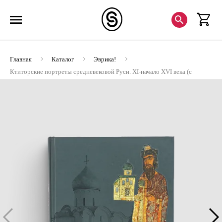
Главная
Каталог
Эврика!
Ктиторские портреты средневековой Руси. XI-начало XVI века (с
СD-диском) (ЭВРИКА!)