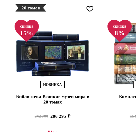
20 томов
скидка
скидка
15%
8%
НОВИНКА
Библиотека Великие музеи мира в
Комплек
20 томах
206 295
242 700
15 
В КОРЗИНУ
В